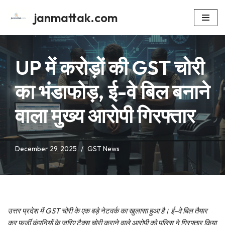
janmattak.com
Skip
to
content
UP में करोड़ों की GST चोरी
का भंडाफोड़, ई-वे बिल बनाने
वाला मुख्य आरोपी गिरफ्तार
December 29, 2025
GST News
उत्तर प्रदेश में GST चोरी के एक बड़े नेटवर्क का खुलासा हुआ है। ई-वे बिल तैयार
कर फर्जी कंपनियों के जरिए टैक्स चोरी कराने वाले आरोपी को पुलिस ने गिरफ्तार किया